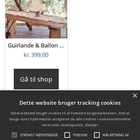
Guirlande & Ballon Stativ
kr.
399,00
Gå til shop
×
Dette website bruger tracking cookies
Dette websted bruger cookies til at forbedre brugeroplevelsen. Ved at
bruge vores hjemmeside accepterer du alle cookies i overensstemmelse
Varekategorier
med vores cookiepolitik.
Detaljer
Produkter
STRENGT NØDVENDIGE
YDEEVNE
MÅLRETNING AF