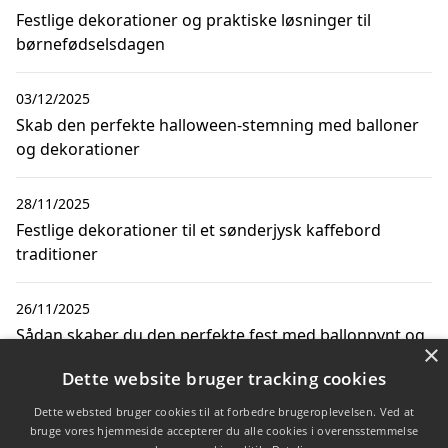
Festlige dekorationer og praktiske løsninger til
børnefødselsdagen
03/12/2025
Skab den perfekte halloween-stemning med balloner
og dekorationer
28/11/2025
Festlige dekorationer til et sønderjysk kaffebord
traditioner
26/11/2025
Sådan skaber du den perfekte fest med ballonpynt og
×
madkasse med rum til fest
Dette website bruger tracking cookies
Dette websted bruger cookies til at forbedre brugeroplevelsen. Ved at
18/10/2025
bruge vores hjemmeside accepterer du alle cookies i overensstemmelse
Sådan skaber du den perfekte julefrokost med